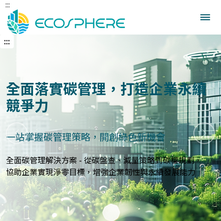
:::
跳
到
中
央
:::
內
容
區
建立企業永續發展藍圖
全面落實碳管理，打造企業永續
競爭力
打造符合國際標準的永續報告與指標體系
一站掌握碳管理策略，開創綠色新機會
上一張
下一
永續報告與ESG評估服務 - 精準分析永續績效，規劃符合
GRI、
全面碳管理解決方案 - 從碳盤查、減量策略到碳權規劃，
SASB等國際標準的報告策略，提升企業永續價值與形象
協助企業實現淨零目標，增強企業韌性與永續發展能力