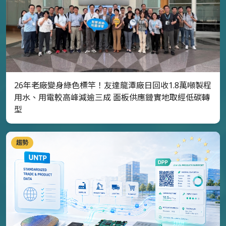
26年老廠變身綠色標竿！友達龍潭廠日回收1.8萬噸製程
用水、用電較高峰減逾三成 面板供應鏈實地取經低碳轉
型
趨勢