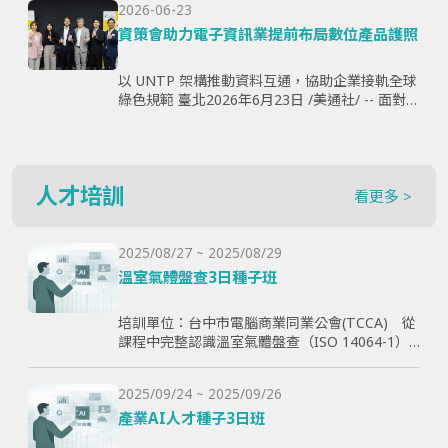
2026-06-23
購、製...
資策會助力電子資訊業提前布局數位產品護照
以 UNTP 架構推動資料互通，協助企業接軌全球
綠色規範 臺北2026年6月23日 /美通社/ -- 面對歐
盟《永續產品生態設計法規》（ESPR）加速推
動，以及數位產品護照（Digital Produ...
人才培訓
看更多 >
2025/08/27 ~ 2025/08/29
溫室氣體盤查3日種子班
培訓單位：台中市電腦商業同業公會(TCCA) 從
課程中完整認識溫室氣體盤查（ISO 14064-1）
和CBAM產品碳含量計算原則，使學員透過查證
演練學習如何碳盤計算與管理溫室氣體排放，以
2025/09/24 ~ 2025/09/26
幫助學員更好了解ESG與碳排放管理的實際應
用，提高企業實現減碳目標。
產業AI人才種子3日班