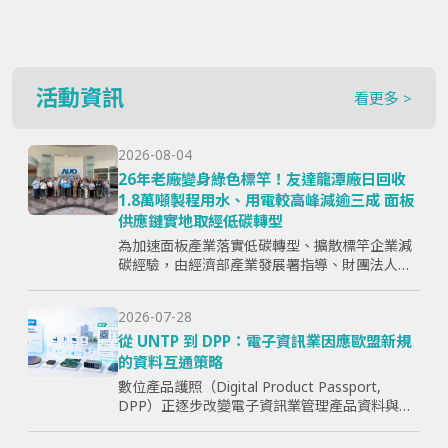
活動資訊
看更多 >
2026-08-04
26年老廠變身綠色標竿！友達龍潭廠日回收
1.8萬噸製程用水、用電較高峰減逾三成 面板
供應鏈實地取經低碳轉型
為加速面板產業落實低碳轉型、擴散標竿企業減
碳經驗，由經濟部產業發展署指導、財團法人資
訊工業策進會主辦、台灣顯示器暨應用產業協會
（TPSA）執行的「面板產業低碳轉型標竿示範暨
2026-07-28
成果交流活動」，7月15日於...
從 UNTP 到 DPP：電子資訊業因應歐盟新規
的資料互通策略
數位產品護照（Digital Product Passport,
DPP）正逐步改變電子資訊業管理產品資料與供
應鏈資訊的方式。企業面臨的核心問題，已不只
是「需要揭露哪些欄位」，而是分散於研發、採