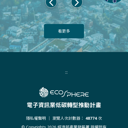
上
下
一
一
頁
頁
看更多
:::
電子資訊業低碳轉型推動計畫
隱私權聲明
｜ 瀏覽人次計數器：
48774
次
© Copyrights 2026 經濟部產業發展署 版權所有