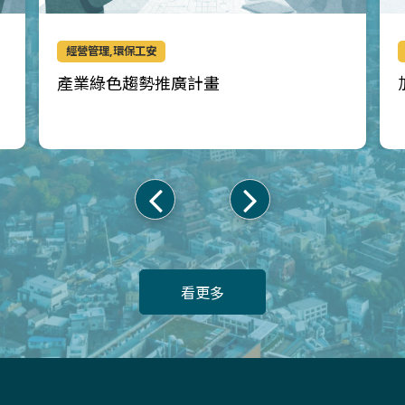
經營管理,環保工安
產業綠色趨勢推廣計畫
上
下
一
一
頁
頁
看更多