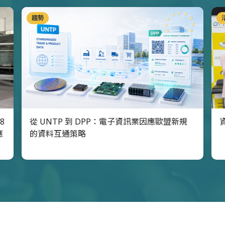
趨勢
8
從 UNTP 到 DPP：電子資訊業因應歐盟新規
應
的資料互通策略