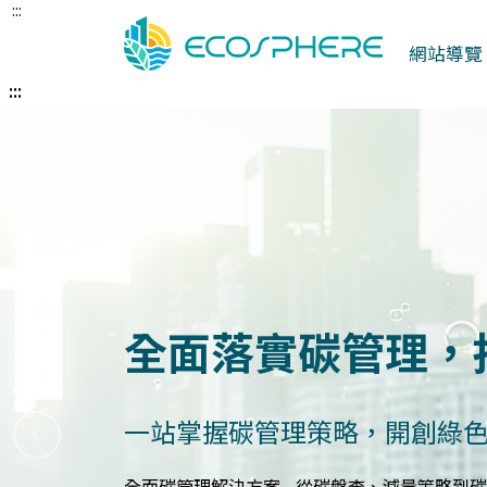
:::
跳
到
網站導覽
中
央
:::
內
容
區
建立企業永續發展
打造符合國際標準的永續報告
上一張
永續報告與ESG評估服務 - 精準分析永續績效，