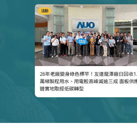
活動
26年老廠變身綠色標竿！友達龍潭廠日回收1.
萬噸製程用水、用電較高峰減逾三成 面板供
鏈實地取經低碳轉型