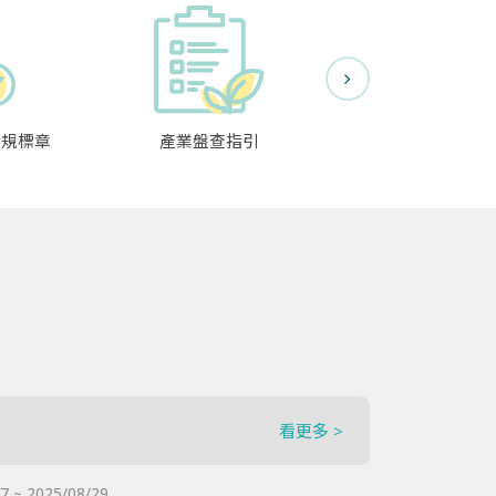
合規標章
產業盤查指引
碳排放資料交
看更多 >
7 ~ 2025/08/29