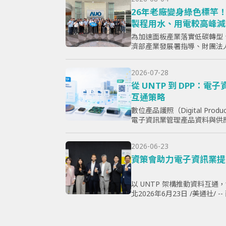
26年老廠變身綠色標竿！
製程用水、用電較高峰減
經低碳轉型
為加速面板產業落實低碳轉型
濟部產業發展署指導、財團法
示器暨應用產業協會（TPSA
竿示範暨成果交流活動」，7月15
2026-07-28
從 UNTP 到 DPP：
互通策略
數位產品護照（Digital Produ
電子資訊業管理產品資料與供
心問題，已不只是「需要揭露
採購、製...
2026-06-23
資策會助力電子資訊業提
以 UNTP 架構推動資料互通
北2026年6月23日 /美通社/
規》（ESPR）加速推動，以及數位產