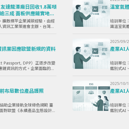
友達龍潭廠日回收1.8萬噸
溫室氣體
逾三成 面板供應鏈實地取
、擴散標竿企業減碳經驗，由經
培訓單位：
人資訊工業策進會主辦、台灣顯
識溫室氣體
）執行的「面板產業低碳轉型標
則，使學
日於...
放，以幫
2025/09/2
企業實現
電子資訊業因應歐盟新規的資料
產業AI
ct Passport, DPP）正逐步改變
培訓單位：
應鏈資訊的方式。企業面臨的核
鑑別式A
哪些欄位」，而是分散於研發、
提升學員
爭力。
2025/10/1
前布局數位產品護照
產業AI
，協助企業接軌全球綠色規範 臺
培訓單位：
 -- 面對歐盟《永續產品生態設計法
鑑別式A
品護照（Digital Produ...
提升學員
爭力。