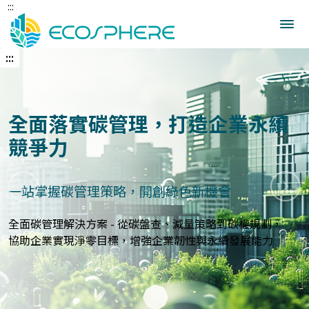
:::
跳
到
中
央
:::
內
容
區
建立企業永續發展藍圖
打造符合國際標準的永續報告與指標體系
上一張
下一
永續報告與ESG評估服務 - 精準分析永續績效，規劃符合
GRI、
SASB等國際標準的報告策略，提升企業永續價值與形象