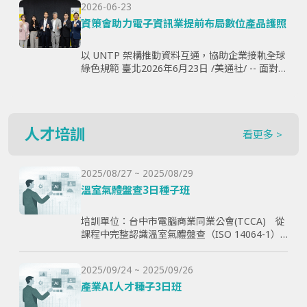
2026-06-23
購、製...
資策會助力電子資訊業提前布局數位產品護照
以 UNTP 架構推動資料互通，協助企業接軌全球
綠色規範 臺北2026年6月23日 /美通社/ -- 面對歐
盟《永續產品生態設計法規》（ESPR）加速推
動，以及數位產品護照（Digital Produ...
人才培訓
看更多 >
2025/08/27 ~ 2025/08/29
溫室氣體盤查3日種子班
培訓單位：台中市電腦商業同業公會(TCCA) 從
課程中完整認識溫室氣體盤查（ISO 14064-1）
和CBAM產品碳含量計算原則，使學員透過查證
演練學習如何碳盤計算與管理溫室氣體排放，以
2025/09/24 ~ 2025/09/26
幫助學員更好了解ESG與碳排放管理的實際應
用，提高企業實現減碳目標。
產業AI人才種子3日班