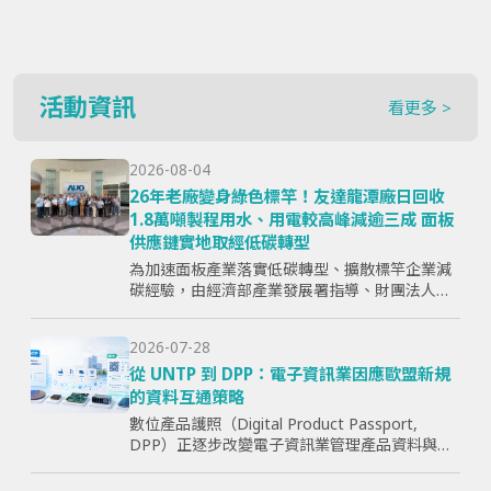
活動資訊
看更多 >
2026-08-04
26年老廠變身綠色標竿！友達龍潭廠日回收
1.8萬噸製程用水、用電較高峰減逾三成 面板
供應鏈實地取經低碳轉型
為加速面板產業落實低碳轉型、擴散標竿企業減
碳經驗，由經濟部產業發展署指導、財團法人資
訊工業策進會主辦、台灣顯示器暨應用產業協會
（TPSA）執行的「面板產業低碳轉型標竿示範暨
2026-07-28
成果交流活動」，7月15日於...
從 UNTP 到 DPP：電子資訊業因應歐盟新規
的資料互通策略
數位產品護照（Digital Product Passport,
DPP）正逐步改變電子資訊業管理產品資料與供
應鏈資訊的方式。企業面臨的核心問題，已不只
是「需要揭露哪些欄位」，而是分散於研發、採