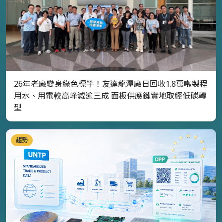
26年老廠變身綠色標竿！友達龍潭廠日回收1.8萬噸製程
用水、用電較高峰減逾三成 面板供應鏈實地取經低碳轉
型
趨勢