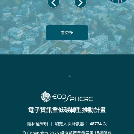
上
下
一
一
頁
頁
看更多
:::
電子資訊業低碳轉型推動計畫
隱私權聲明
｜ 瀏覽人次計數器：
48774
次
© Copyrights 2026 經濟部產業發展署 版權所有