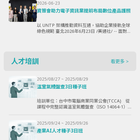
2026-06-23
購、製...
資策會助力電子資訊業提前布局數位產品護照
以 UNTP 架構推動資料互通，協助企業接軌全球
綠色規範 臺北2026年6月23日 /美通社/ -- 面對歐
盟《永續產品生態設計法規》（ESPR）加速推
動，以及數位產品護照（Digital Produ...
人才培訓
看更多 >
2025/08/27 ~ 2025/08/29
溫室氣體盤查3日種子班
培訓單位：台中市電腦商業同業公會(TCCA) 從
課程中完整認識溫室氣體盤查（ISO 14064-1）
和CBAM產品碳含量計算原則，使學員透過查證
演練學習如何碳盤計算與管理溫室氣體排放，以
2025/09/24 ~ 2025/09/26
幫助學員更好了解ESG與碳排放管理的實際應
用，提高企業實現減碳目標。
產業AI人才種子3日班