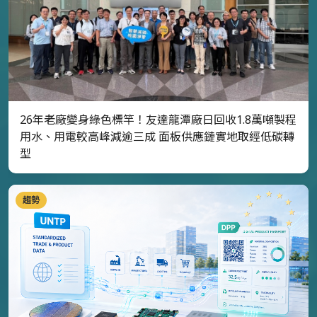
26年老廠變身綠色標竿！友達龍潭廠日回收1.8萬噸製程
用水、用電較高峰減逾三成 面板供應鏈實地取經低碳轉
型
趨勢