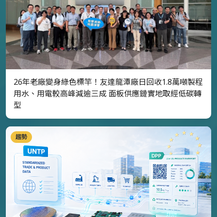
26年老廠變身綠色標竿！友達龍潭廠日回收1.8萬噸製程
用水、用電較高峰減逾三成 面板供應鏈實地取經低碳轉
型
趨勢