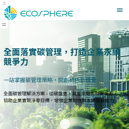
:::
跳
到
中
央
:::
內
容
區
建立企業永續發展藍圖
打造符合國際標準的永續報告與指標體系
上一張
下一
永續報告與ESG評估服務 - 精準分析永續績效，規劃符合
GRI、
SASB等國際標準的報告策略，提升企業永續價值與形象