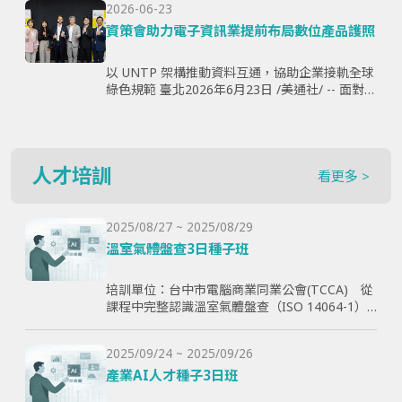
2026-06-23
購、製...
資策會助力電子資訊業提前布局數位產品護照
以 UNTP 架構推動資料互通，協助企業接軌全球
綠色規範 臺北2026年6月23日 /美通社/ -- 面對歐
盟《永續產品生態設計法規》（ESPR）加速推
動，以及數位產品護照（Digital Produ...
人才培訓
看更多 >
2025/08/27 ~ 2025/08/29
溫室氣體盤查3日種子班
培訓單位：台中市電腦商業同業公會(TCCA) 從
課程中完整認識溫室氣體盤查（ISO 14064-1）
和CBAM產品碳含量計算原則，使學員透過查證
演練學習如何碳盤計算與管理溫室氣體排放，以
2025/09/24 ~ 2025/09/26
幫助學員更好了解ESG與碳排放管理的實際應
用，提高企業實現減碳目標。
產業AI人才種子3日班