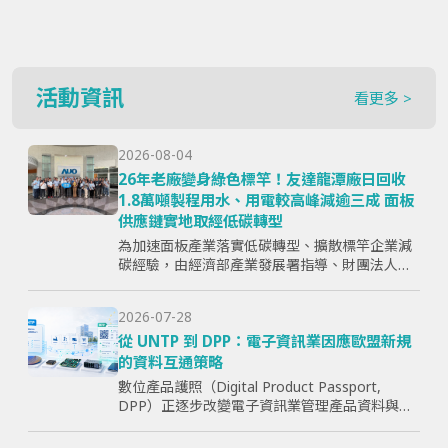
活動資訊
看更多 >
2026-08-04
26年老廠變身綠色標竿！友達龍潭廠日回收
1.8萬噸製程用水、用電較高峰減逾三成 面板
供應鏈實地取經低碳轉型
為加速面板產業落實低碳轉型、擴散標竿企業減
碳經驗，由經濟部產業發展署指導、財團法人資
訊工業策進會主辦、台灣顯示器暨應用產業協會
（TPSA）執行的「面板產業低碳轉型標竿示範暨
2026-07-28
成果交流活動」，7月15日於...
從 UNTP 到 DPP：電子資訊業因應歐盟新規
的資料互通策略
數位產品護照（Digital Product Passport,
DPP）正逐步改變電子資訊業管理產品資料與供
應鏈資訊的方式。企業面臨的核心問題，已不只
是「需要揭露哪些欄位」，而是分散於研發、採