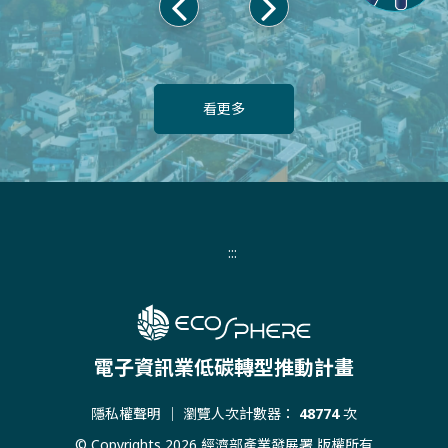
上
下
一
一
頁
頁
看更多
:::
電子資訊業低碳轉型推動計畫
隱私權聲明
｜ 瀏覽人次計數器：
48774
次
© Copyrights 2026 經濟部產業發展署 版權所有