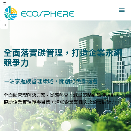
:::
跳
到
中
央
:::
內
容
區
建立企業永續發展藍圖
打造符合國際標準的永續報告與指標體系
上一張
下一
永續報告與ESG評估服務 - 精準分析永續績效，規劃符合
GRI、
SASB等國際標準的報告策略，提升企業永續價值與形象