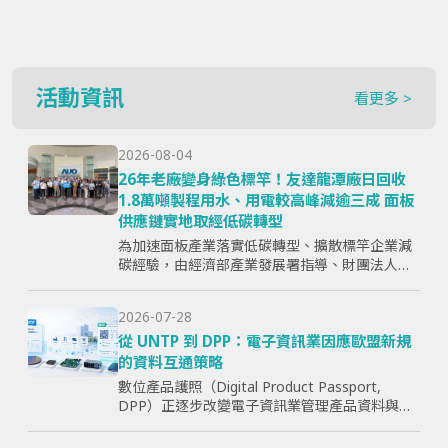
活動資訊
看更多 >
2026-08-04
26年老廠變身綠色標竿！友達龍潭廠日回收
1.8萬噸製程用水、用電較高峰減逾三成 面板
供應鏈實地取經低碳轉型
為加速面板產業落實低碳轉型、擴散標竿企業減
碳經驗，由經濟部產業發展署指導、財團法人資
訊工業策進會主辦、台灣顯示器暨應用產業協會
（TPSA）執行的「面板產業低碳轉型標竿示範暨
2026-07-28
成果交流活動」，7月15日於...
從 UNTP 到 DPP：電子資訊業因應歐盟新規
的資料互通策略
數位產品護照（Digital Product Passport,
DPP）正逐步改變電子資訊業管理產品資料與供
應鏈資訊的方式。企業面臨的核心問題，已不只
是「需要揭露哪些欄位」，而是分散於研發、採