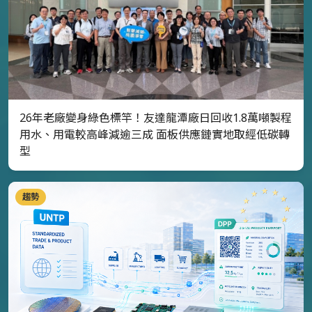
26年老廠變身綠色標竿！友達龍潭廠日回收1.8萬噸製程
用水、用電較高峰減逾三成 面板供應鏈實地取經低碳轉
型
趨勢