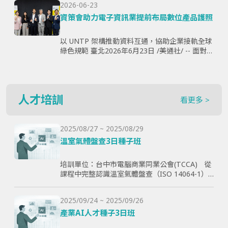
2026-06-23
購、製...
資策會助力電子資訊業提前布局數位產品護照
以 UNTP 架構推動資料互通，協助企業接軌全球
綠色規範 臺北2026年6月23日 /美通社/ -- 面對歐
盟《永續產品生態設計法規》（ESPR）加速推
動，以及數位產品護照（Digital Produ...
人才培訓
看更多 >
2025/08/27 ~ 2025/08/29
溫室氣體盤查3日種子班
培訓單位：台中市電腦商業同業公會(TCCA) 從
課程中完整認識溫室氣體盤查（ISO 14064-1）
和CBAM產品碳含量計算原則，使學員透過查證
演練學習如何碳盤計算與管理溫室氣體排放，以
2025/09/24 ~ 2025/09/26
幫助學員更好了解ESG與碳排放管理的實際應
用，提高企業實現減碳目標。
產業AI人才種子3日班