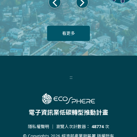
上
下
一
一
頁
頁
看更多
:::
電子資訊業低碳轉型推動計畫
隱私權聲明
｜ 瀏覽人次計數器：
48774
次
© Copyrights 2026 經濟部產業發展署 版權所有