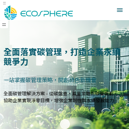
:::
跳
到
中
央
:::
內
容
區
建立企業永續發展藍圖
打造符合國際標準的永續報告與指標體系
上一張
下一
永續報告與ESG評估服務 - 精準分析永續績效，規劃符合
GRI、
SASB等國際標準的報告策略，提升企業永續價值與形象