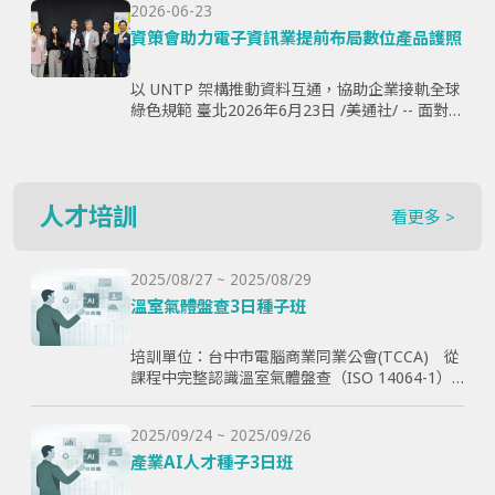
2026-06-23
購、製...
資策會助力電子資訊業提前布局數位產品護照
以 UNTP 架構推動資料互通，協助企業接軌全球
綠色規範 臺北2026年6月23日 /美通社/ -- 面對歐
盟《永續產品生態設計法規》（ESPR）加速推
動，以及數位產品護照（Digital Produ...
人才培訓
看更多 >
2025/08/27 ~ 2025/08/29
溫室氣體盤查3日種子班
培訓單位：台中市電腦商業同業公會(TCCA) 從
課程中完整認識溫室氣體盤查（ISO 14064-1）
和CBAM產品碳含量計算原則，使學員透過查證
演練學習如何碳盤計算與管理溫室氣體排放，以
2025/09/24 ~ 2025/09/26
幫助學員更好了解ESG與碳排放管理的實際應
用，提高企業實現減碳目標。
產業AI人才種子3日班