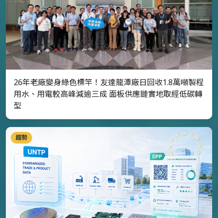
26年老廠變身綠色標竿！友達龍潭廠日回收1.8萬噸製程
用水、用電較高峰減逾三成 面板供應鏈實地取經低碳轉
型
趨勢