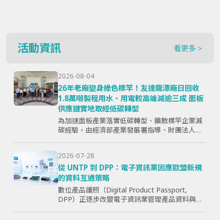
活動資訊
看更多 >
2026-08-04
26年老廠變身綠色標竿！友達龍潭廠日回收
1.8萬噸製程用水、用電較高峰減逾三成 面板
供應鏈實地取經低碳轉型
為加速面板產業落實低碳轉型、擴散標竿企業減
碳經驗，由經濟部產業發展署指導、財團法人資
訊工業策進會主辦、台灣顯示器暨應用產業協會
（TPSA）執行的「面板產業低碳轉型標竿示範暨
2026-07-28
成果交流活動」，7月15日於...
從 UNTP 到 DPP：電子資訊業因應歐盟新規
的資料互通策略
數位產品護照（Digital Product Passport,
DPP）正逐步改變電子資訊業管理產品資料與供
應鏈資訊的方式。企業面臨的核心問題，已不只
是「需要揭露哪些欄位」，而是分散於研發、採