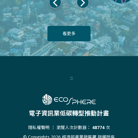
上
下
一
一
頁
頁
看更多
:::
電子資訊業低碳轉型推動計畫
隱私權聲明
｜ 瀏覽人次計數器：
48774
次
© Copyrights 2026 經濟部產業發展署 版權所有