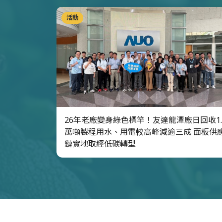
活動
26年老廠變身綠色標竿！友達龍潭廠日回收1.
萬噸製程用水、用電較高峰減逾三成 面板供
鏈實地取經低碳轉型