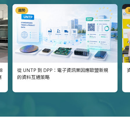
趨勢
8
從 UNTP 到 DPP：電子資訊業因應歐盟新規
應
的資料互通策略