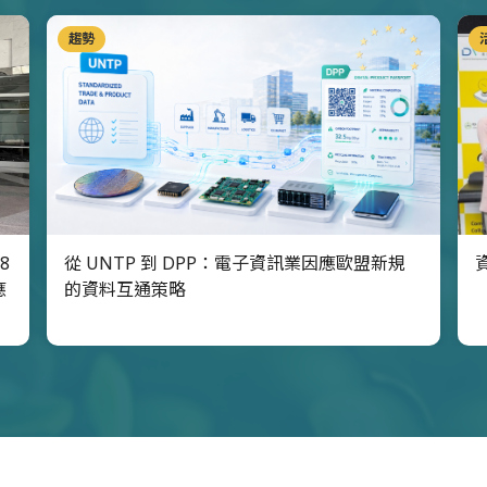
趨勢
8
從 UNTP 到 DPP：電子資訊業因應歐盟新規
應
的資料互通策略