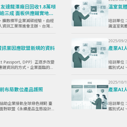
友達龍潭廠日回收1.8萬噸
溫室氣體
逾三成 面板供應鏈實地取
、擴散標竿企業減碳經驗，由經
培訓單位：
人資訊工業策進會主辦、台灣顯
識溫室氣體
）執行的「面板產業低碳轉型標
則，使學
日於...
放，以幫
2025/09/2
企業實現
電子資訊業因應歐盟新規的資料
產業AI
ct Passport, DPP）正逐步改變
培訓單位：
應鏈資訊的方式。企業面臨的核
鑑別式A
哪些欄位」，而是分散於研發、
提升學員
爭力。
2025/10/1
前布局數位產品護照
產業AI
，協助企業接軌全球綠色規範 臺
培訓單位：
 -- 面對歐盟《永續產品生態設計法
鑑別式A
品護照（Digital Produ...
提升學員
爭力。