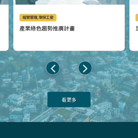
經營管理,環保工安
產業綠色趨勢推廣計畫
上
下
一
一
頁
頁
看更多