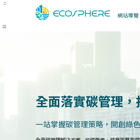
:::
跳
到
網站導覽
中
央
:::
內
容
區
建立企業永續發展
打造符合國際標準的永續報告
上一張
永續報告與ESG評估服務 - 精準分析永續績效，