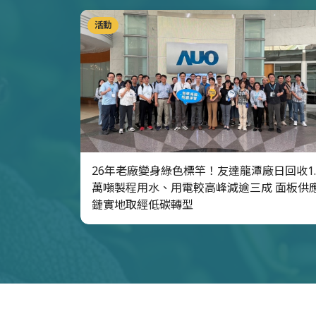
活動
26年老廠變身綠色標竿！友達龍潭廠日回收1.
萬噸製程用水、用電較高峰減逾三成 面板供
鏈實地取經低碳轉型