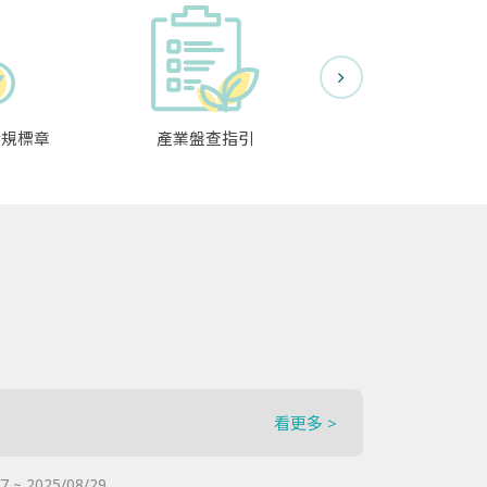
合規標章
產業盤查指引
碳排放資料交
看更多 >
7 ~ 2025/08/29