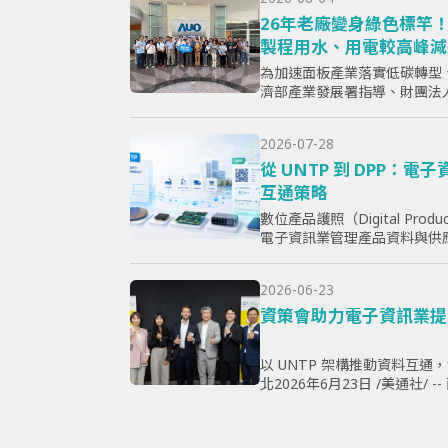
26年老廠變身綠色標竿！
製程用水、用電較高峰減
經低碳轉型
為加速面板產業落實低碳轉型
濟部產業發展署指導、財團法
示器暨應用產業協會（TPSA
竿示範暨成果交流活動」，7月15
2026-07-28
從 UNTP 到 DPP：
互通策略
數位產品護照（Digital Produ
電子資訊業管理產品資料與供
心問題，已不只是「需要揭露
採購、製...
2026-06-23
資策會助力電子資訊業提
以 UNTP 架構推動資料互通
北2026年6月23日 /美通社/
規》（ESPR）加速推動，以及數位產