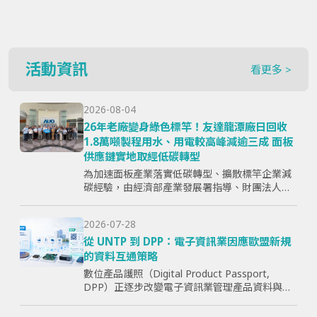
活動資訊
看更多 >
2026-08-04
26年老廠變身綠色標竿！友達龍潭廠日回收
1.8萬噸製程用水、用電較高峰減逾三成 面板
供應鏈實地取經低碳轉型
為加速面板產業落實低碳轉型、擴散標竿企業減
碳經驗，由經濟部產業發展署指導、財團法人資
訊工業策進會主辦、台灣顯示器暨應用產業協會
（TPSA）執行的「面板產業低碳轉型標竿示範暨
2026-07-28
成果交流活動」，7月15日於...
從 UNTP 到 DPP：電子資訊業因應歐盟新規
的資料互通策略
數位產品護照（Digital Product Passport,
DPP）正逐步改變電子資訊業管理產品資料與供
應鏈資訊的方式。企業面臨的核心問題，已不只
是「需要揭露哪些欄位」，而是分散於研發、採