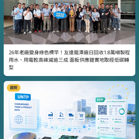
26年老廠變身綠色標竿！友達龍潭廠日回收1.8萬噸製程
用水、用電較高峰減逾三成 面板供應鏈實地取經低碳轉
型
趨勢