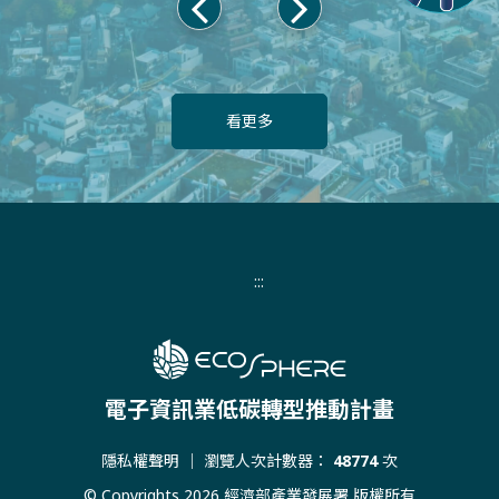
上
下
一
一
頁
頁
看更多
:::
電子資訊業低碳轉型推動計畫
隱私權聲明
｜ 瀏覽人次計數器：
48774
次
© Copyrights 2026 經濟部產業發展署 版權所有