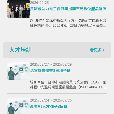
2026-06-23
購、製...
資策會助力電子資訊業提前布局數位產品護照
以 UNTP 架構推動資料互通，協助企業接軌全球
綠色規範 臺北2026年6月23日 /美通社/ -- 面對歐
盟《永續產品生態設計法規》（ESPR）加速推
動，以及數位產品護照（Digital Produ...
人才培訓
看更多 >
2025/08/27 ~ 2025/08/29
溫室氣體盤查3日種子班
培訓單位：台中市電腦商業同業公會(TCCA) 從
課程中完整認識溫室氣體盤查（ISO 14064-1）
和CBAM產品碳含量計算原則，使學員透過查證
演練學習如何碳盤計算與管理溫室氣體排放，以
2025/09/24 ~ 2025/09/26
幫助學員更好了解ESG與碳排放管理的實際應
用，提高企業實現減碳目標。
產業AI人才種子3日班