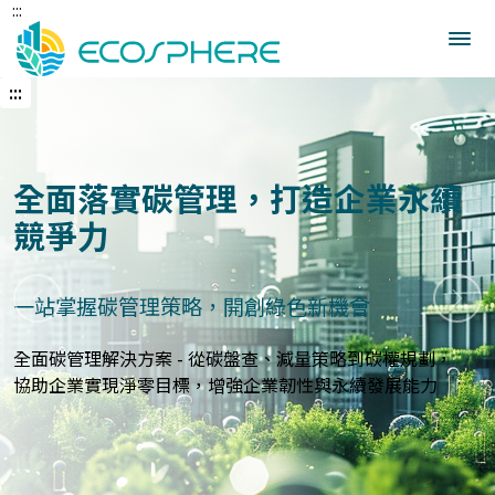
:::
跳
到
中
央
:::
內
容
區
建立企業永續發展藍圖
全面落實碳管理，打造企業永續
競爭力
打造符合國際標準的永續報告與指標體系
一站掌握碳管理策略，開創綠色新機會
上一張
下一
永續報告與ESG評估服務 - 精準分析永續績效，規劃符合
GRI、
全面碳管理解決方案 - 從碳盤查、減量策略到碳權規劃，
SASB等國際標準的報告策略，提升企業永續價值與形象
協助企業實現淨零目標，增強企業韌性與永續發展能力