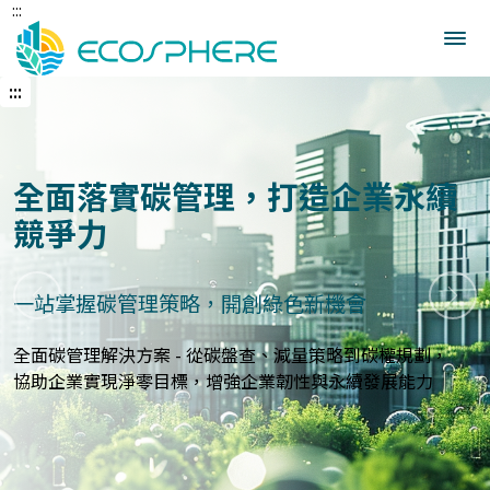
:::
跳
到
中
央
:::
內
容
區
建立企業永續發展藍圖
打造符合國際標準的永續報告與指標體系
上一張
下一
永續報告與ESG評估服務 - 精準分析永續績效，規劃符合
GRI、
SASB等國際標準的報告策略，提升企業永續價值與形象