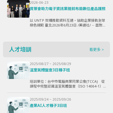
2026-06-23
購、製...
資策會助力電子資訊業提前布局數位產品護照
以 UNTP 架構推動資料互通，協助企業接軌全球
綠色規範 臺北2026年6月23日 /美通社/ -- 面對歐
盟《永續產品生態設計法規》（ESPR）加速推
動，以及數位產品護照（Digital Produ...
人才培訓
看更多 >
2025/08/27 ~ 2025/08/29
溫室氣體盤查3日種子班
培訓單位：台中市電腦商業同業公會(TCCA) 從
課程中完整認識溫室氣體盤查（ISO 14064-1）
和CBAM產品碳含量計算原則，使學員透過查證
演練學習如何碳盤計算與管理溫室氣體排放，以
2025/09/24 ~ 2025/09/26
幫助學員更好了解ESG與碳排放管理的實際應
用，提高企業實現減碳目標。
產業AI人才種子3日班