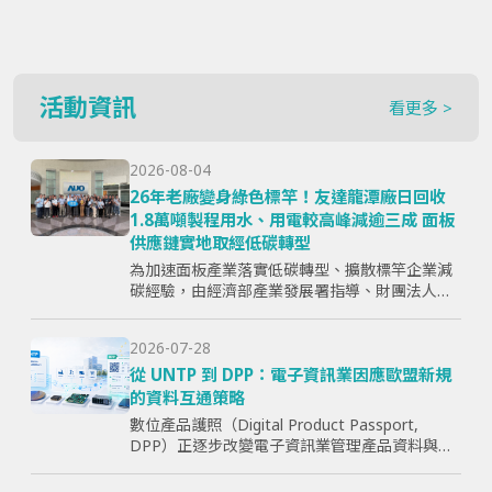
活動資訊
看更多 >
2026-08-04
26年老廠變身綠色標竿！友達龍潭廠日回收
1.8萬噸製程用水、用電較高峰減逾三成 面板
供應鏈實地取經低碳轉型
為加速面板產業落實低碳轉型、擴散標竿企業減
碳經驗，由經濟部產業發展署指導、財團法人資
訊工業策進會主辦、台灣顯示器暨應用產業協會
（TPSA）執行的「面板產業低碳轉型標竿示範暨
2026-07-28
成果交流活動」，7月15日於...
從 UNTP 到 DPP：電子資訊業因應歐盟新規
的資料互通策略
數位產品護照（Digital Product Passport,
DPP）正逐步改變電子資訊業管理產品資料與供
應鏈資訊的方式。企業面臨的核心問題，已不只
是「需要揭露哪些欄位」，而是分散於研發、採