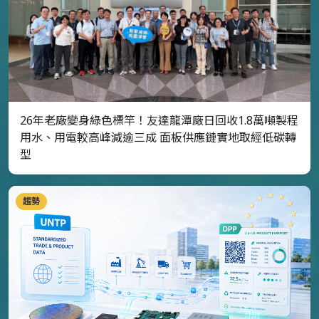
26年老廠變身綠色標竿！友達龍潭廠日回收1.8萬噸製程
用水、用電較高峰減逾三成 面板供應鏈實地取經低碳轉
型
趨勢