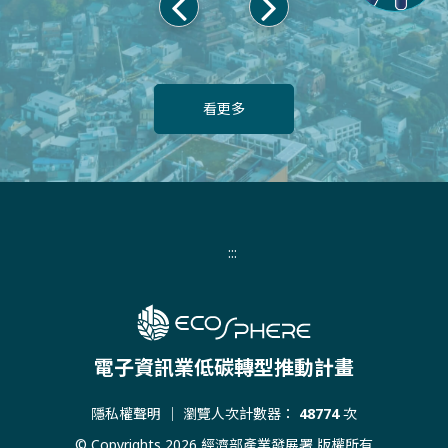
上
下
一
一
頁
頁
看更多
:::
電子資訊業低碳轉型推動計畫
隱私權聲明
｜ 瀏覽人次計數器：
48774
次
© Copyrights 2026 經濟部產業發展署 版權所有