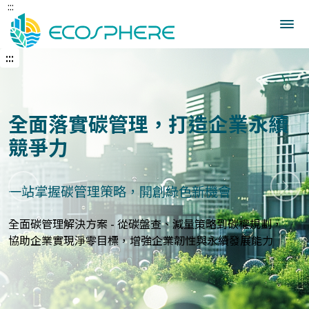
:::
跳
到
中
央
:::
內
容
區
建立企業永續發展藍圖
打造符合國際標準的永續報告與指標體系
上一張
下一
永續報告與ESG評估服務 - 精準分析永續績效，規劃符合
GRI、
SASB等國際標準的報告策略，提升企業永續價值與形象