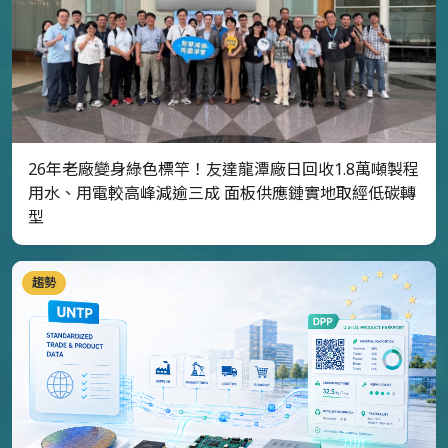
26年老廠變身綠色標竿！友達龍潭廠日回收1.8萬噸製程
用水、用電較高峰減逾三成 面板供應鏈實地取經低碳轉
型
趨勢