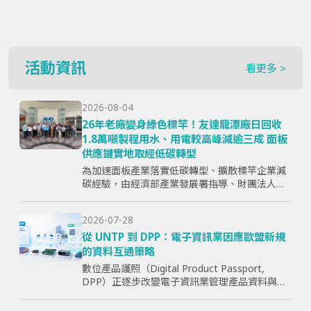
活動資訊
看更多 >
2026-08-04
26年老廠變身綠色標竿！友達龍潭廠日回收
1.8萬噸製程用水、用電較高峰減逾三成 面板
供應鏈實地取經低碳轉型
為加速面板產業落實低碳轉型、擴散標竿企業減
碳經驗，由經濟部產業發展署指導、財團法人資
訊工業策進會主辦、台灣顯示器暨應用產業協會
（TPSA）執行的「面板產業低碳轉型標竿示範暨
2026-07-28
成果交流活動」，7月15日於...
從 UNTP 到 DPP：電子資訊業因應歐盟新規
的資料互通策略
數位產品護照（Digital Product Passport,
DPP）正逐步改變電子資訊業管理產品資料與供
應鏈資訊的方式。企業面臨的核心問題，已不只
是「需要揭露哪些欄位」，而是分散於研發、採