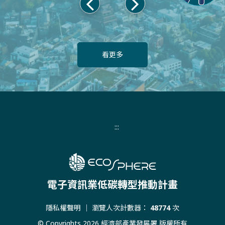
上
下
一
一
頁
頁
看更多
:::
電子資訊業低碳轉型推動計畫
隱私權聲明
｜ 瀏覽人次計數器：
48774
次
© Copyrights 2026 經濟部產業發展署 版權所有