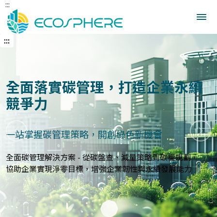
:::
跳
到
中
央
:::
內
容
區
建立企業永續發展藍圖
打造符合國際標準的永續報告與指標體系
上一張
下一
永續報告與ESG評估服務 - 精準分析永續績效，規劃符合
GRI、
SASB等國際標準的報告策略，提升企業永續價值與形象