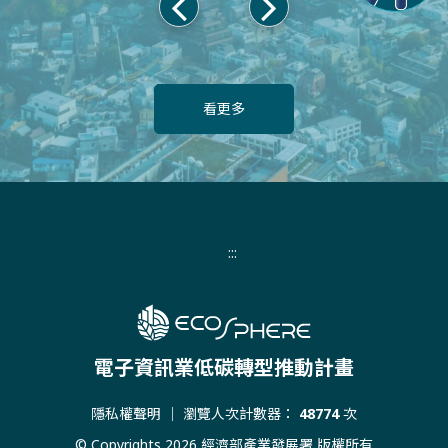
上
下
一
一
頁
頁
看更多
:::
電子資訊業低碳轉型推動計畫
隱私權聲明
｜ 瀏覽人次計數器：
48774
次
© Copyrights 2026 經濟部產業發展署 版權所有