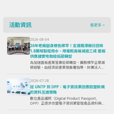
活動資訊
看更多 >
2026-08-04
26年老廠變身綠色標竿！友達龍潭廠日回收
1.8萬噸製程用水、用電較高峰減逾三成 面板
供應鏈實地取經低碳轉型
為加速面板產業落實低碳轉型、擴散標竿企業減
碳經驗，由經濟部產業發展署指導、財團法人資
訊工業策進會主辦、台灣顯示器暨應用產業協會
（TPSA）執行的「面板產業低碳轉型標竿示範暨
2026-07-28
成果交流活動」，7月15日於...
從 UNTP 到 DPP：電子資訊業因應歐盟新規
的資料互通策略
數位產品護照（Digital Product Passport,
DPP）正逐步改變電子資訊業管理產品資料與供
應鏈資訊的方式。企業面臨的核心問題，已不只
是「需要揭露哪些欄位」，而是分散於研發、採