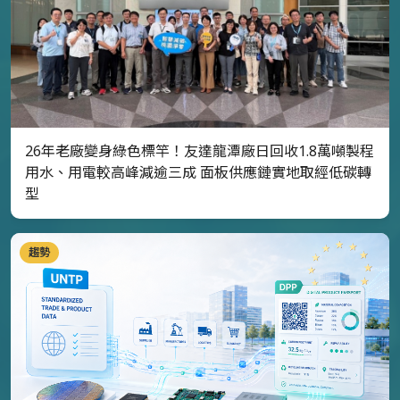
26年老廠變身綠色標竿！友達龍潭廠日回收1.8萬噸製程
用水、用電較高峰減逾三成 面板供應鏈實地取經低碳轉
型
趨勢