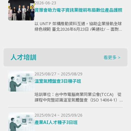
2026-06-23
購、製...
資策會助力電子資訊業提前布局數位產品護照
以 UNTP 架構推動資料互通，協助企業接軌全球
綠色規範 臺北2026年6月23日 /美通社/ -- 面對歐
盟《永續產品生態設計法規》（ESPR）加速推
動，以及數位產品護照（Digital Produ...
人才培訓
看更多 >
2025/08/27 ~ 2025/08/29
溫室氣體盤查3日種子班
培訓單位：台中市電腦商業同業公會(TCCA) 從
課程中完整認識溫室氣體盤查（ISO 14064-1）
和CBAM產品碳含量計算原則，使學員透過查證
演練學習如何碳盤計算與管理溫室氣體排放，以
2025/09/24 ~ 2025/09/26
幫助學員更好了解ESG與碳排放管理的實際應
用，提高企業實現減碳目標。
產業AI人才種子3日班