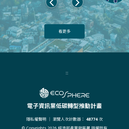
上
下
一
一
頁
頁
看更多
:::
電子資訊業低碳轉型推動計畫
隱私權聲明
｜ 瀏覽人次計數器：
48774
次
© Copyrights 2026 經濟部產業發展署 版權所有