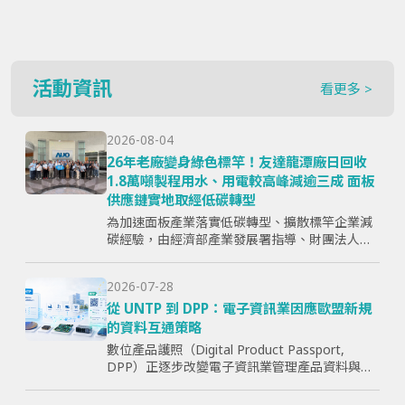
活動資訊
看更多 >
2026-08-04
26年老廠變身綠色標竿！友達龍潭廠日回收
1.8萬噸製程用水、用電較高峰減逾三成 面板
供應鏈實地取經低碳轉型
為加速面板產業落實低碳轉型、擴散標竿企業減
碳經驗，由經濟部產業發展署指導、財團法人資
訊工業策進會主辦、台灣顯示器暨應用產業協會
（TPSA）執行的「面板產業低碳轉型標竿示範暨
2026-07-28
成果交流活動」，7月15日於...
從 UNTP 到 DPP：電子資訊業因應歐盟新規
的資料互通策略
數位產品護照（Digital Product Passport,
DPP）正逐步改變電子資訊業管理產品資料與供
應鏈資訊的方式。企業面臨的核心問題，已不只
是「需要揭露哪些欄位」，而是分散於研發、採