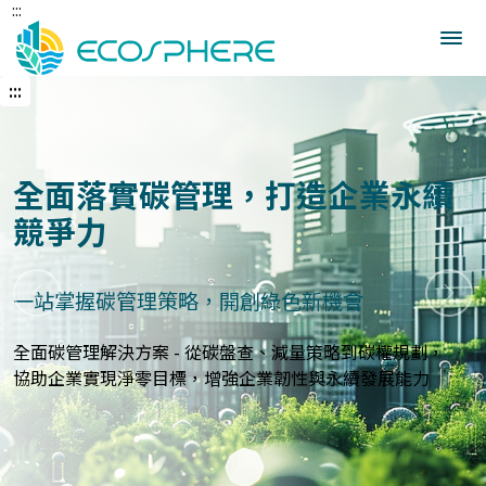
:::
跳
到
中
央
:::
內
容
區
建立企業永續發展藍圖
打造符合國際標準的永續報告與指標體系
上一張
下一
永續報告與ESG評估服務 - 精準分析永續績效，規劃符合
GRI、
SASB等國際標準的報告策略，提升企業永續價值與形象