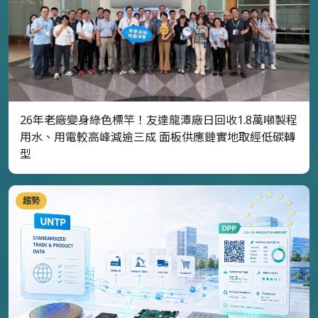
26年老廠變身綠色標竿！友達龍潭廠日回收1.8萬噸製程
用水、用電較高峰減逾三成 面板供應鏈實地取經低碳轉
型
趨勢