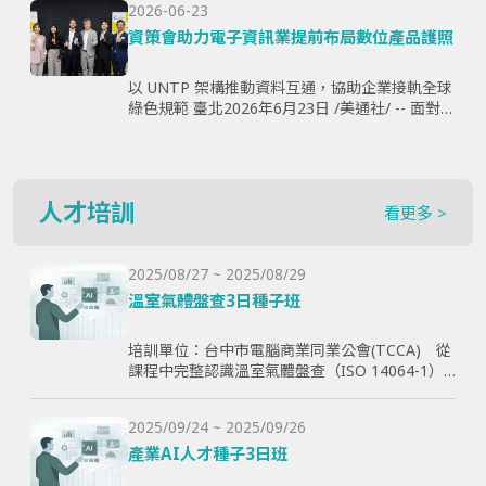
2026-06-23
購、製...
資策會助力電子資訊業提前布局數位產品護照
以 UNTP 架構推動資料互通，協助企業接軌全球
綠色規範 臺北2026年6月23日 /美通社/ -- 面對歐
盟《永續產品生態設計法規》（ESPR）加速推
動，以及數位產品護照（Digital Produ...
人才培訓
看更多 >
2025/08/27 ~ 2025/08/29
溫室氣體盤查3日種子班
培訓單位：台中市電腦商業同業公會(TCCA) 從
課程中完整認識溫室氣體盤查（ISO 14064-1）
和CBAM產品碳含量計算原則，使學員透過查證
演練學習如何碳盤計算與管理溫室氣體排放，以
2025/09/24 ~ 2025/09/26
幫助學員更好了解ESG與碳排放管理的實際應
用，提高企業實現減碳目標。
產業AI人才種子3日班