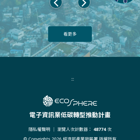
上
下
一
一
頁
頁
看更多
:::
電子資訊業低碳轉型推動計畫
隱私權聲明
｜ 瀏覽人次計數器：
48774
次
© Copyrights 2026 經濟部產業發展署 版權所有