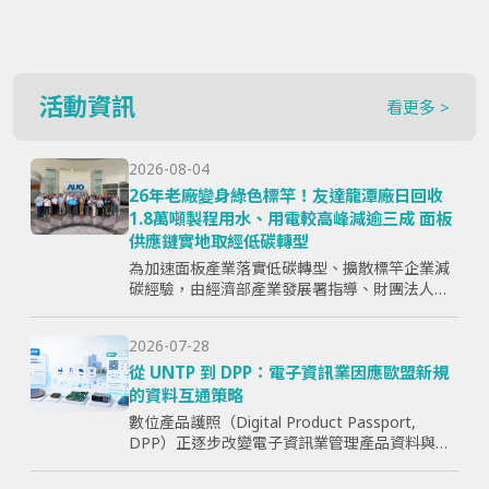
活動資訊
看更多 >
2026-08-04
26年老廠變身綠色標竿！友達龍潭廠日回收
1.8萬噸製程用水、用電較高峰減逾三成 面板
供應鏈實地取經低碳轉型
為加速面板產業落實低碳轉型、擴散標竿企業減
碳經驗，由經濟部產業發展署指導、財團法人資
訊工業策進會主辦、台灣顯示器暨應用產業協會
（TPSA）執行的「面板產業低碳轉型標竿示範暨
2026-07-28
成果交流活動」，7月15日於...
從 UNTP 到 DPP：電子資訊業因應歐盟新規
的資料互通策略
數位產品護照（Digital Product Passport,
DPP）正逐步改變電子資訊業管理產品資料與供
應鏈資訊的方式。企業面臨的核心問題，已不只
是「需要揭露哪些欄位」，而是分散於研發、採