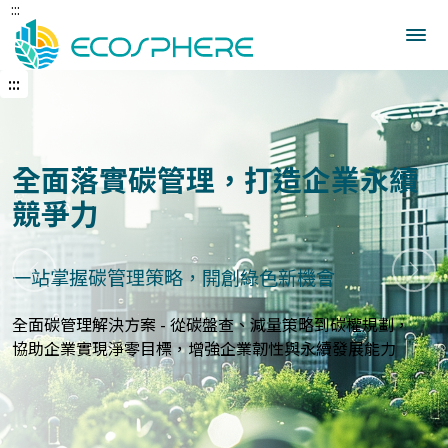
:::
跳
到
中
央
:::
內
容
區
建立企業永續發展藍圖
打造符合國際標準的永續報告與指標體系
上一張
下一
永續報告與ESG評估服務 - 精準分析永續績效，規劃符合
GRI、
SASB等國際標準的報告策略，提升企業永續價值與形象