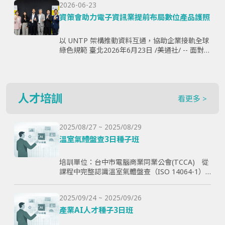
2026-06-23
購、製...
資策會助力電子資訊業提前布局數位產品護照
以 UNTP 架構推動資料互通，協助企業接軌全球
綠色規範 臺北2026年6月23日 /美通社/ -- 面對歐
盟《永續產品生態設計法規》（ESPR）加速推
動，以及數位產品護照（Digital Produ...
人才培訓
看更多 >
2025/08/27 ~ 2025/08/29
溫室氣體盤查3日種子班
培訓單位：台中市電腦商業同業公會(TCCA) 從
課程中完整認識溫室氣體盤查（ISO 14064-1）
和CBAM產品碳含量計算原則，使學員透過查證
演練學習如何碳盤計算與管理溫室氣體排放，以
2025/09/24 ~ 2025/09/26
幫助學員更好了解ESG與碳排放管理的實際應
用，提高企業實現減碳目標。
產業AI人才種子3日班