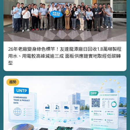
26年老廠變身綠色標竿！友達龍潭廠日回收1.8萬噸製程
用水、用電較高峰減逾三成 面板供應鏈實地取經低碳轉
型
趨勢