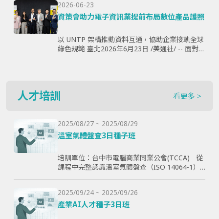
2026-06-23
購、製...
資策會助力電子資訊業提前布局數位產品護照
以 UNTP 架構推動資料互通，協助企業接軌全球
綠色規範 臺北2026年6月23日 /美通社/ -- 面對歐
盟《永續產品生態設計法規》（ESPR）加速推
動，以及數位產品護照（Digital Produ...
人才培訓
看更多 >
2025/08/27 ~ 2025/08/29
溫室氣體盤查3日種子班
培訓單位：台中市電腦商業同業公會(TCCA) 從
課程中完整認識溫室氣體盤查（ISO 14064-1）
和CBAM產品碳含量計算原則，使學員透過查證
演練學習如何碳盤計算與管理溫室氣體排放，以
2025/09/24 ~ 2025/09/26
幫助學員更好了解ESG與碳排放管理的實際應
用，提高企業實現減碳目標。
產業AI人才種子3日班