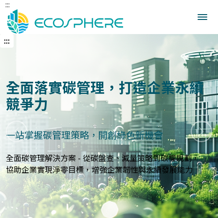
:::
跳
到
中
央
:::
內
容
區
建立企業永續發展藍圖
打造符合國際標準的永續報告與指標體系
上一張
下一
永續報告與ESG評估服務 - 精準分析永續績效，規劃符合
GRI、
SASB等國際標準的報告策略，提升企業永續價值與形象