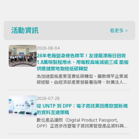
活動資訊
看更多 >
2026-08-04
26年老廠變身綠色標竿！友達龍潭廠日回收
1.8萬噸製程用水、用電較高峰減逾三成 面板
供應鏈實地取經低碳轉型
為加速面板產業落實低碳轉型、擴散標竿企業減
碳經驗，由經濟部產業發展署指導、財團法人資
訊工業策進會主辦、台灣顯示器暨應用產業協會
（TPSA）執行的「面板產業低碳轉型標竿示範暨
2026-07-28
成果交流活動」，7月15日於...
從 UNTP 到 DPP：電子資訊業因應歐盟新規
的資料互通策略
數位產品護照（Digital Product Passport,
DPP）正逐步改變電子資訊業管理產品資料與供
應鏈資訊的方式。企業面臨的核心問題，已不只
是「需要揭露哪些欄位」，而是分散於研發、採