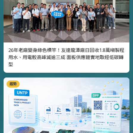
26年老廠變身綠色標竿！友達龍潭廠日回收1.8萬噸製程
用水、用電較高峰減逾三成 面板供應鏈實地取經低碳轉
型
趨勢