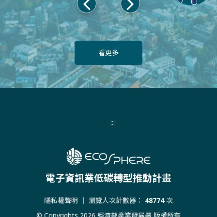
上
下
一
一
頁
頁
看更多
:::
電子資訊業低碳轉型推動計畫
隱私權聲明
｜ 瀏覽人次計數器：
48774
次
© Copyrights 2026 經濟部產業發展署 版權所有