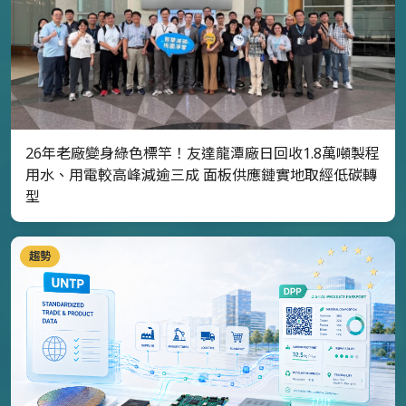
26年老廠變身綠色標竿！友達龍潭廠日回收1.8萬噸製程
用水、用電較高峰減逾三成 面板供應鏈實地取經低碳轉
型
趨勢