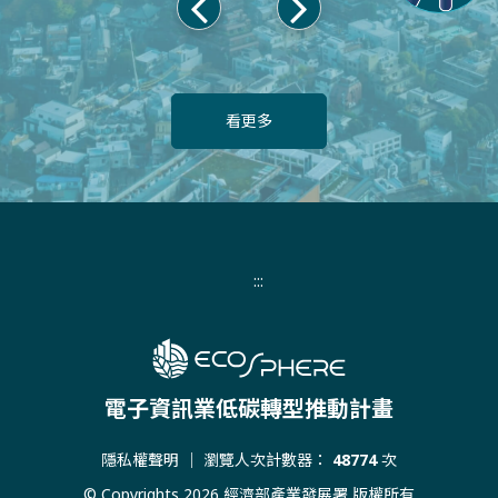
上
下
一
一
頁
頁
看更多
:::
電子資訊業低碳轉型推動計畫
隱私權聲明
｜ 瀏覽人次計數器：
48774
次
© Copyrights 2026 經濟部產業發展署 版權所有