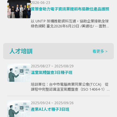
2026-06-23
購、製...
資策會助力電子資訊業提前布局數位產品護照
以 UNTP 架構推動資料互通，協助企業接軌全球
綠色規範 臺北2026年6月23日 /美通社/ -- 面對歐
盟《永續產品生態設計法規》（ESPR）加速推
動，以及數位產品護照（Digital Produ...
人才培訓
看更多 >
2025/08/27 ~ 2025/08/29
溫室氣體盤查3日種子班
培訓單位：台中市電腦商業同業公會(TCCA) 從
課程中完整認識溫室氣體盤查（ISO 14064-1）
和CBAM產品碳含量計算原則，使學員透過查證
演練學習如何碳盤計算與管理溫室氣體排放，以
2025/09/24 ~ 2025/09/26
幫助學員更好了解ESG與碳排放管理的實際應
用，提高企業實現減碳目標。
產業AI人才種子3日班