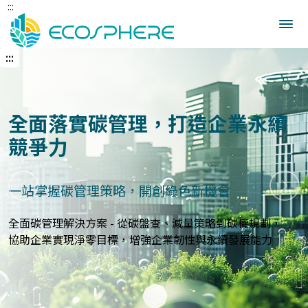
:::
跳
到
中
央
:::
內
容
區
建立企業永續發展藍圖
打造符合國際標準的永續報告與指標體系
上一張
下一
永續報告與ESG評估服務 - 精準分析永續績效，規劃符合
GRI、
SASB等國際標準的報告策略，提升企業永續價值與形象