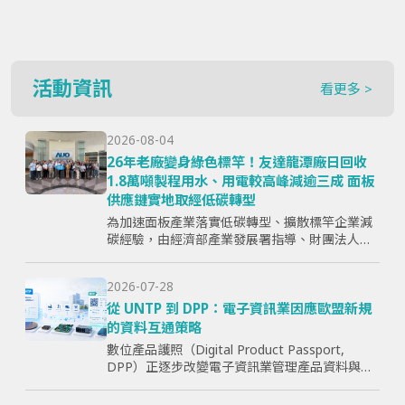
活動資訊
看更多 >
2026-08-04
26年老廠變身綠色標竿！友達龍潭廠日回收
1.8萬噸製程用水、用電較高峰減逾三成 面板
供應鏈實地取經低碳轉型
為加速面板產業落實低碳轉型、擴散標竿企業減
碳經驗，由經濟部產業發展署指導、財團法人資
訊工業策進會主辦、台灣顯示器暨應用產業協會
（TPSA）執行的「面板產業低碳轉型標竿示範暨
2026-07-28
成果交流活動」，7月15日於...
從 UNTP 到 DPP：電子資訊業因應歐盟新規
的資料互通策略
數位產品護照（Digital Product Passport,
DPP）正逐步改變電子資訊業管理產品資料與供
應鏈資訊的方式。企業面臨的核心問題，已不只
是「需要揭露哪些欄位」，而是分散於研發、採