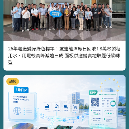
26年老廠變身綠色標竿！友達龍潭廠日回收1.8萬噸製程
用水、用電較高峰減逾三成 面板供應鏈實地取經低碳轉
型
趨勢