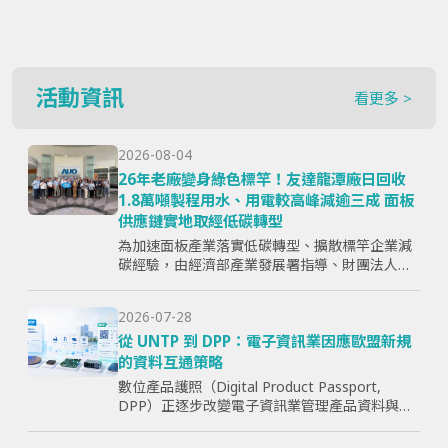
活動資訊
看更多 >
2026-08-04
26年老廠變身綠色標竿！友達龍潭廠日回收
1.8萬噸製程用水、用電較高峰減逾三成 面板
供應鏈實地取經低碳轉型
為加速面板產業落實低碳轉型、擴散標竿企業減
碳經驗，由經濟部產業發展署指導、財團法人資
訊工業策進會主辦、台灣顯示器暨應用產業協會
（TPSA）執行的「面板產業低碳轉型標竿示範暨
2026-07-28
成果交流活動」，7月15日於...
從 UNTP 到 DPP：電子資訊業因應歐盟新規
的資料互通策略
數位產品護照（Digital Product Passport,
DPP）正逐步改變電子資訊業管理產品資料與供
應鏈資訊的方式。企業面臨的核心問題，已不只
是「需要揭露哪些欄位」，而是分散於研發、採