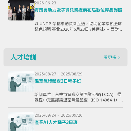
2026-06-23
購、製...
資策會助力電子資訊業提前布局數位產品護照
以 UNTP 架構推動資料互通，協助企業接軌全球
綠色規範 臺北2026年6月23日 /美通社/ -- 面對歐
盟《永續產品生態設計法規》（ESPR）加速推
動，以及數位產品護照（Digital Produ...
人才培訓
看更多 >
2025/08/27 ~ 2025/08/29
溫室氣體盤查3日種子班
培訓單位：台中市電腦商業同業公會(TCCA) 從
課程中完整認識溫室氣體盤查（ISO 14064-1）
和CBAM產品碳含量計算原則，使學員透過查證
演練學習如何碳盤計算與管理溫室氣體排放，以
2025/09/24 ~ 2025/09/26
幫助學員更好了解ESG與碳排放管理的實際應
用，提高企業實現減碳目標。
產業AI人才種子3日班