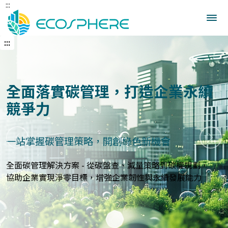
:::
跳
到
中
央
:::
內
容
區
建立企業永續發展藍圖
打造符合國際標準的永續報告與指標體系
上一張
下一
永續報告與ESG評估服務 - 精準分析永續績效，規劃符合
GRI、
SASB等國際標準的報告策略，提升企業永續價值與形象