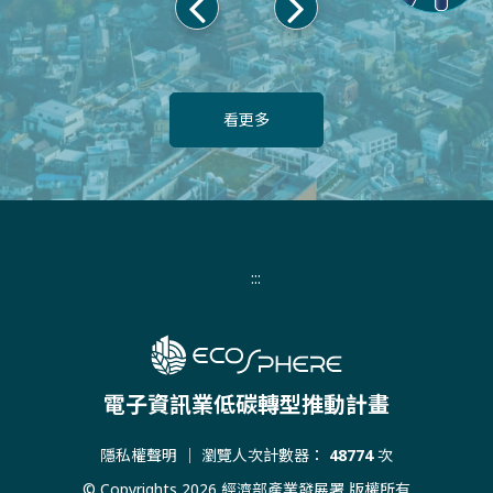
上
下
一
一
頁
頁
看更多
:::
電子資訊業低碳轉型推動計畫
隱私權聲明
｜ 瀏覽人次計數器：
48774
次
© Copyrights 2026 經濟部產業發展署 版權所有