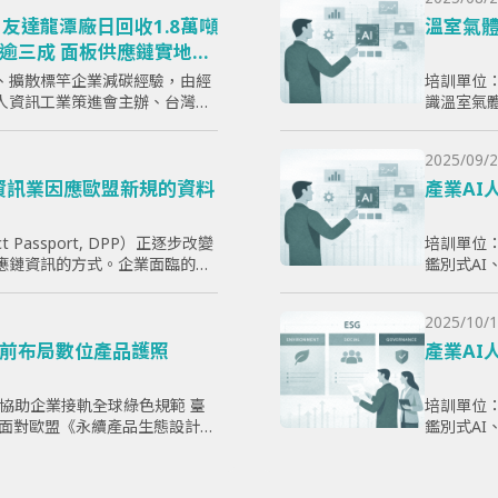
友達龍潭廠日回收1.8萬噸
溫室氣體
逾三成 面板供應鏈實地取
、擴散標竿企業減碳經驗，由經
培訓單位：
人資訊工業策進會主辦、台灣顯
識溫室氣體
）執行的「面板產業低碳轉型標
則，使學
日於...
放，以幫
2025/09/2
企業實現
電子資訊業因應歐盟新規的資料
產業AI
ct Passport, DPP）正逐步改變
培訓單位：
應鏈資訊的方式。企業面臨的核
鑑別式A
哪些欄位」，而是分散於研發、
提升學員
爭力。
2025/10/1
前布局數位產品護照
產業AI
，協助企業接軌全球綠色規範 臺
培訓單位：
 -- 面對歐盟《永續產品生態設計法
鑑別式A
品護照（Digital Produ...
提升學員
爭力。