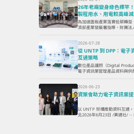
26年老廠變身綠色標竿！
製程用水、用電較高峰減
經低碳轉型
為加速面板產業落實低碳轉型
濟部產業發展署指導、財團法
示器暨應用產業協會（TPSA
竿示範暨成果交流活動」，7月15
2026-07-28
從 UNTP 到 DPP：
互通策略
數位產品護照（Digital Produ
電子資訊業管理產品資料與供
心問題，已不只是「需要揭露
採購、製...
2026-06-23
資策會助力電子資訊業提
以 UNTP 架構推動資料互通
北2026年6月23日 /美通社/
規》（ESPR）加速推動，以及數位產