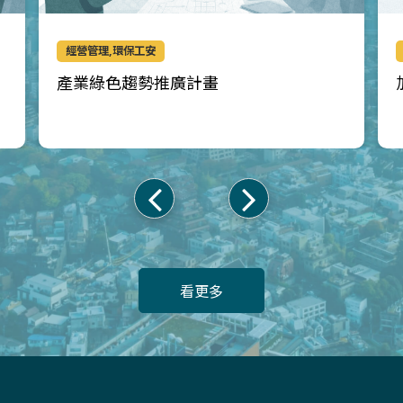
經營管理,環保工安
產業綠色趨勢推廣計畫
上
下
一
一
頁
頁
看更多