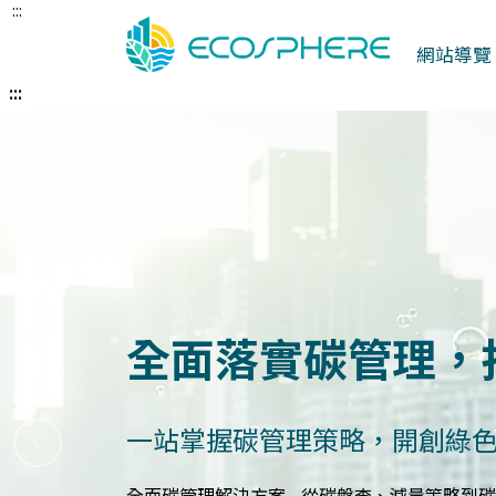
:::
跳
到
網站導覽
中
央
:::
內
容
區
建立企業永續發展
打造符合國際標準的永續報告
上一張
永續報告與ESG評估服務 - 精準分析永續績效，