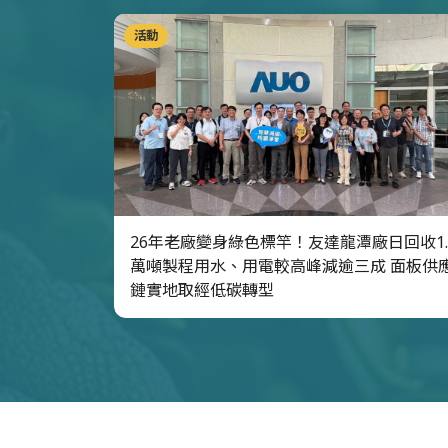
活動
26年老廠變身綠色標竿！友達龍潭廠日回收1.
萬噸製程用水、用電較高峰減逾三成 面板供
鏈實地取經低碳轉型