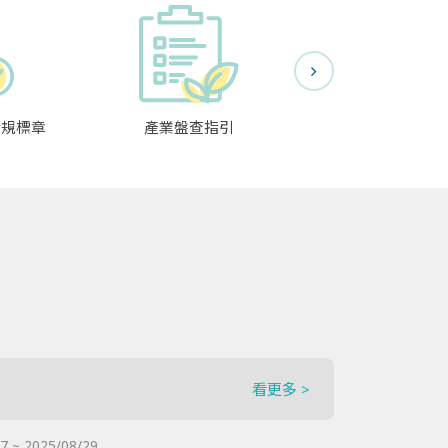
合規標章
產業盤查指引
碳排放資料交
看更多 >
7 ~ 2025/08/29