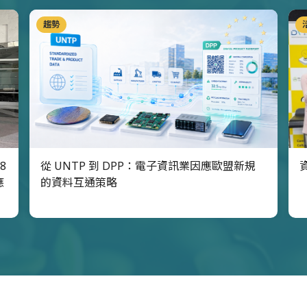
趨勢
8
從 UNTP 到 DPP：電子資訊業因應歐盟新規
應
的資料互通策略