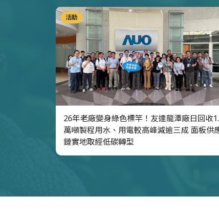
活動
26年老廠變身綠色標竿！友達龍潭廠日回收1.
萬噸製程用水、用電較高峰減逾三成 面板供
鏈實地取經低碳轉型