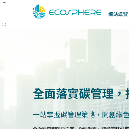
:::
跳
到
網站導覽
中
央
:::
內
容
區
建立企業永續發展
打造符合國際標準的永續報告
上一張
永續報告與ESG評估服務 - 精準分析永續績效，