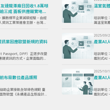
友達龍潭廠日回收1.8萬噸
溫室氣體
逾三成 面板供應鏈實地取
、擴散標竿企業減碳經驗，由經
培訓單位：
人資訊工業策進會主辦、台灣顯
識溫室氣體
）執行的「面板產業低碳轉型標
則，使學
日於...
放，以幫
2025/09/2
企業實現
電子資訊業因應歐盟新規的資料
產業AI
ct Passport, DPP）正逐步改變
培訓單位：
應鏈資訊的方式。企業面臨的核
鑑別式A
哪些欄位」，而是分散於研發、
提升學員
爭力。
2025/10/1
前布局數位產品護照
產業AI
，協助企業接軌全球綠色規範 臺
培訓單位：
 -- 面對歐盟《永續產品生態設計法
鑑別式A
品護照（Digital Produ...
提升學員
爭力。