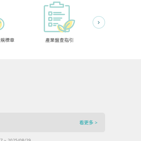
合規標章
產業盤查指引
碳排放資料交
看更多 >
7 ~ 2025/08/29