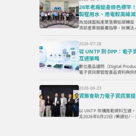
26年老廠變身綠色標竿！
製程用水、用電較高峰減
經低碳轉型
為加速面板產業落實低碳轉型
濟部產業發展署指導、財團法
示器暨應用產業協會（TPSA
竿示範暨成果交流活動」，7月15
2026-07-28
從 UNTP 到 DPP：
互通策略
數位產品護照（Digital Produ
電子資訊業管理產品資料與供
心問題，已不只是「需要揭露
採購、製...
2026-06-23
資策會助力電子資訊業提
以 UNTP 架構推動資料互通
北2026年6月23日 /美通社/
規》（ESPR）加速推動，以及數位產