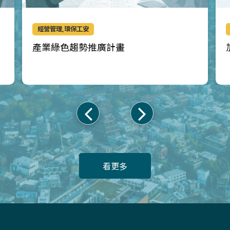
經營管理,環保工安
產業綠色趨勢推廣計畫
上
下
一
一
頁
頁
看更多