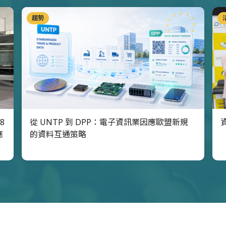
趨勢
8
從 UNTP 到 DPP：電子資訊業因應歐盟新規
應
的資料互通策略