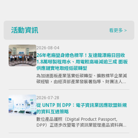
活動資訊
看更多 >
2026-08-04
26年老廠變身綠色標竿！友達龍潭廠日回收
1.8萬噸製程用水、用電較高峰減逾三成 面板
供應鏈實地取經低碳轉型
為加速面板產業落實低碳轉型、擴散標竿企業減
碳經驗，由經濟部產業發展署指導、財團法人資
訊工業策進會主辦、台灣顯示器暨應用產業協會
（TPSA）執行的「面板產業低碳轉型標竿示範暨
2026-07-28
成果交流活動」，7月15日於...
從 UNTP 到 DPP：電子資訊業因應歐盟新規
的資料互通策略
數位產品護照（Digital Product Passport,
DPP）正逐步改變電子資訊業管理產品資料與供
應鏈資訊的方式。企業面臨的核心問題，已不只
是「需要揭露哪些欄位」，而是分散於研發、採