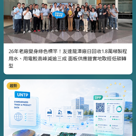
26年老廠變身綠色標竿！友達龍潭廠日回收1.8萬噸製程
用水、用電較高峰減逾三成 面板供應鏈實地取經低碳轉
型
趨勢