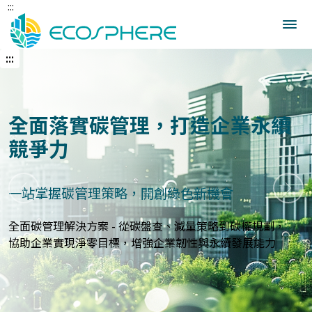
:::
跳
到
中
央
:::
內
容
區
建立企業永續發展藍圖
打造符合國際標準的永續報告與指標體系
上一張
下一
永續報告與ESG評估服務 - 精準分析永續績效，規劃符合
GRI、
SASB等國際標準的報告策略，提升企業永續價值與形象