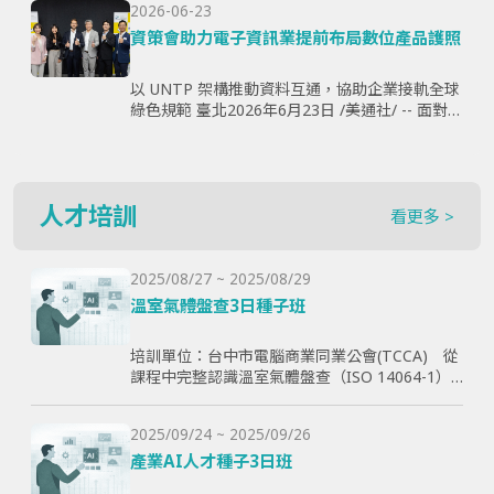
2026-06-23
購、製...
資策會助力電子資訊業提前布局數位產品護照
以 UNTP 架構推動資料互通，協助企業接軌全球
綠色規範 臺北2026年6月23日 /美通社/ -- 面對歐
盟《永續產品生態設計法規》（ESPR）加速推
動，以及數位產品護照（Digital Produ...
人才培訓
看更多 >
2025/08/27 ~ 2025/08/29
溫室氣體盤查3日種子班
培訓單位：台中市電腦商業同業公會(TCCA) 從
課程中完整認識溫室氣體盤查（ISO 14064-1）
和CBAM產品碳含量計算原則，使學員透過查證
演練學習如何碳盤計算與管理溫室氣體排放，以
2025/09/24 ~ 2025/09/26
幫助學員更好了解ESG與碳排放管理的實際應
用，提高企業實現減碳目標。
產業AI人才種子3日班