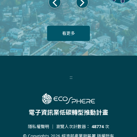
上
下
一
一
頁
頁
看更多
:::
電子資訊業低碳轉型推動計畫
隱私權聲明
｜ 瀏覽人次計數器：
48774
次
© Copyrights 2026 經濟部產業發展署 版權所有