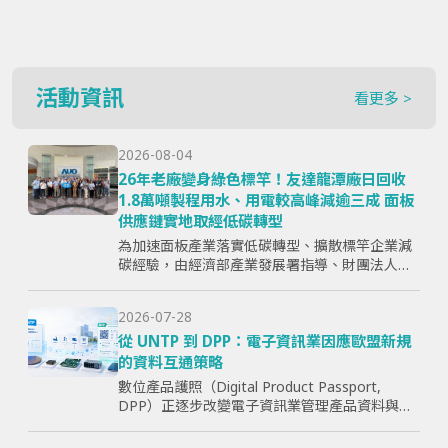
活動資訊
看更多 >
2026-08-04
26年老廠變身綠色標竿！友達龍潭廠日回收
1.8萬噸製程用水、用電較高峰減逾三成 面板
供應鏈實地取經低碳轉型
為加速面板產業落實低碳轉型、擴散標竿企業減
碳經驗，由經濟部產業發展署指導、財團法人資
訊工業策進會主辦、台灣顯示器暨應用產業協會
（TPSA）執行的「面板產業低碳轉型標竿示範暨
2026-07-28
成果交流活動」，7月15日於...
從 UNTP 到 DPP：電子資訊業因應歐盟新規
的資料互通策略
數位產品護照（Digital Product Passport,
DPP）正逐步改變電子資訊業管理產品資料與供
應鏈資訊的方式。企業面臨的核心問題，已不只
是「需要揭露哪些欄位」，而是分散於研發、採