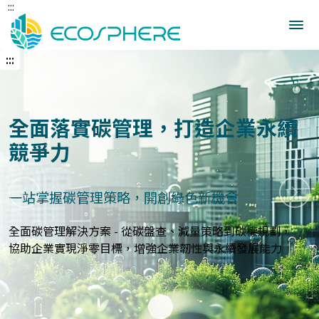
:::
跳
到
中
央
:::
內
容
區
建立企業永續發展藍圖
打造符合國際標準的永續報告與指標體系
上一張
下一
永續報告與ESG評估服務 - 精準分析永續績效，規劃符合
GRI、
SASB等國際標準的報告策略，提升企業永續價值與形象