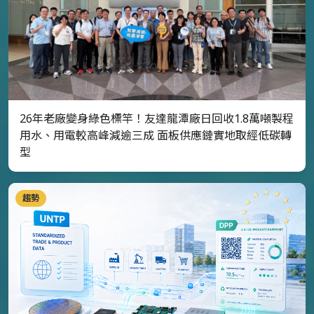
26年老廠變身綠色標竿！友達龍潭廠日回收1.8萬噸製程
用水、用電較高峰減逾三成 面板供應鏈實地取經低碳轉
型
趨勢