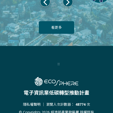
上
下
一
一
頁
頁
看更多
:::
電子資訊業低碳轉型推動計畫
隱私權聲明
｜ 瀏覽人次計數器：
48774
次
© Copyrights 2026 經濟部產業發展署 版權所有