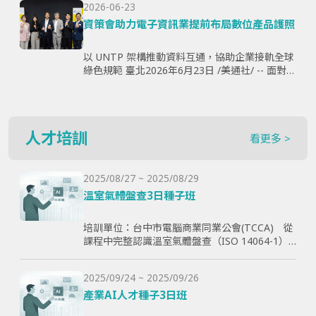
2026-06-23
購、製...
資策會助力電子資訊業提前布局數位產品護照
以 UNTP 架構推動資料互通，協助企業接軌全球
綠色規範 臺北2026年6月23日 /美通社/ -- 面對歐
盟《永續產品生態設計法規》（ESPR）加速推
動，以及數位產品護照（Digital Produ...
人才培訓
看更多 >
2025/08/27 ~ 2025/08/29
溫室氣體盤查3日種子班
培訓單位：台中市電腦商業同業公會(TCCA) 從
課程中完整認識溫室氣體盤查（ISO 14064-1）
和CBAM產品碳含量計算原則，使學員透過查證
演練學習如何碳盤計算與管理溫室氣體排放，以
2025/09/24 ~ 2025/09/26
幫助學員更好了解ESG與碳排放管理的實際應
用，提高企業實現減碳目標。
產業AI人才種子3日班