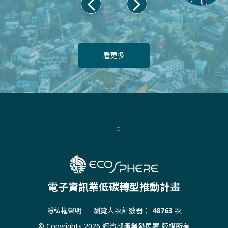
上
下
一
一
頁
頁
看更多
:::
電子資訊業低碳轉型推動計畫
隱私權聲明
｜ 瀏覽人次計數器：
48763
次
© Copyrights 2026 經濟部產業發展署 版權所有