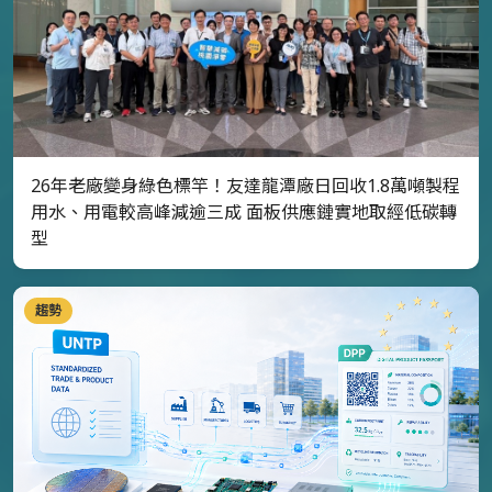
26年老廠變身綠色標竿！友達龍潭廠日回收1.8萬噸製程
用水、用電較高峰減逾三成 面板供應鏈實地取經低碳轉
型
趨勢