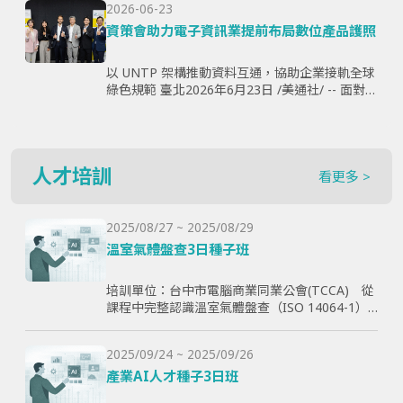
2026-06-23
購、製...
資策會助力電子資訊業提前布局數位產品護照
以 UNTP 架構推動資料互通，協助企業接軌全球
綠色規範 臺北2026年6月23日 /美通社/ -- 面對歐
盟《永續產品生態設計法規》（ESPR）加速推
動，以及數位產品護照（Digital Produ...
人才培訓
看更多 >
2025/08/27 ~ 2025/08/29
溫室氣體盤查3日種子班
培訓單位：台中市電腦商業同業公會(TCCA) 從
課程中完整認識溫室氣體盤查（ISO 14064-1）
和CBAM產品碳含量計算原則，使學員透過查證
演練學習如何碳盤計算與管理溫室氣體排放，以
2025/09/24 ~ 2025/09/26
幫助學員更好了解ESG與碳排放管理的實際應
用，提高企業實現減碳目標。
產業AI人才種子3日班