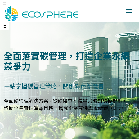
:::
跳
到
中
央
:::
內
容
區
建立企業永續發展藍圖
打造符合國際標準的永續報告與指標體系
上一張
下一
永續報告與ESG評估服務 - 精準分析永續績效，規劃符合
GRI、
SASB等國際標準的報告策略，提升企業永續價值與形象