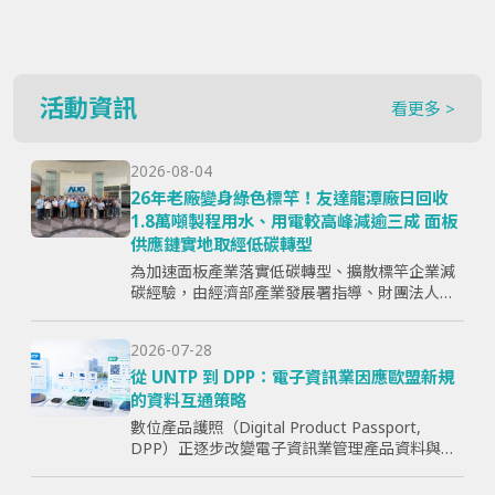
活動資訊
看更多 >
2026-08-04
26年老廠變身綠色標竿！友達龍潭廠日回收
1.8萬噸製程用水、用電較高峰減逾三成 面板
供應鏈實地取經低碳轉型
為加速面板產業落實低碳轉型、擴散標竿企業減
碳經驗，由經濟部產業發展署指導、財團法人資
訊工業策進會主辦、台灣顯示器暨應用產業協會
（TPSA）執行的「面板產業低碳轉型標竿示範暨
2026-07-28
成果交流活動」，7月15日於...
從 UNTP 到 DPP：電子資訊業因應歐盟新規
的資料互通策略
數位產品護照（Digital Product Passport,
DPP）正逐步改變電子資訊業管理產品資料與供
應鏈資訊的方式。企業面臨的核心問題，已不只
是「需要揭露哪些欄位」，而是分散於研發、採